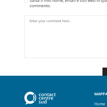
Salva il mio nome, email e sito web in q
commento.
MAPPA
Home