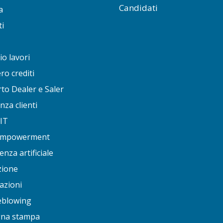
Candidati
a
i
io lavori
o crediti
to Dealer e Saler
nza clienti
 IT
 empowerment
enza artificiale
ione
cazioni
eblowing
na stampa