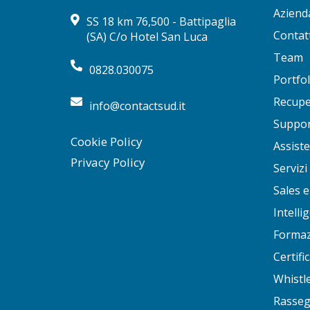
Aziend
SS 18 km 76,500 - Battipaglia
Contatt
(SA) C/o Hotel San Luca
Team
0828.030075
Portfol
Recuper
info@contactsud.it
Suppor
Cookie Policy
Assiste
Privacy Policy
Servizi
Sales
Intellig
Formaz
Certifi
Whistl
Rasseg