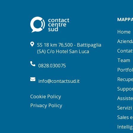
MAPPA
Home
Aziend
SS 18 km 76,500 - Battipaglia
Contatt
(SA) C/o Hotel San Luca
Team
0828.030075
Portfol
Recuper
info@contactsud.it
Suppor
Cookie Policy
Assiste
Privacy Policy
Servizi
Sales
Intellig