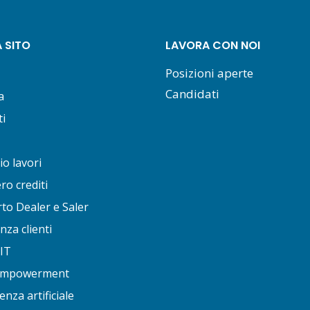
 SITO
LAVORA CON NOI
Posizioni aperte
Candidati
a
i
io lavori
o crediti
to Dealer e Saler
nza clienti
 IT
 empowerment
enza artificiale